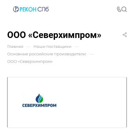
ООО «Северхимпром»
—
—
Главная
Наши поставщики
—
Основные российские производители:
ООО «Северхимпром»