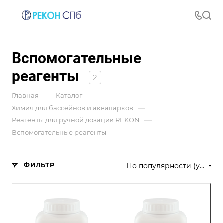
Вспомогательные
реагенты
2
—
—
Главная
Каталог
—
Химия для бассейнов и аквапарков
—
Реагенты для ручной дозации REKON
Вспомогательные реагенты
ФИЛЬТР
По популярности (убывание)