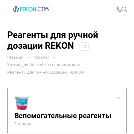
Реагенты для ручной
дозации REKON
12
—
—
Главная
Каталог
—
Химия для бассейнов и аквапарков
Реагенты для ручной дозации REKON
Вспомогательные реагенты
2 товара