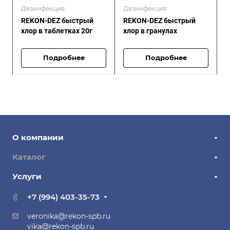
Дезинфекция
Дезинфекция
REKON-DEZ быстрый
REKON-DEZ быстрый
хлор в таблетках 20г
хлор в гранулах
Подробнее
Подробнее
О компании
Отзывы
Каталог
Новости
Услуги
Химия для бассейнов и аквапарков
СМИ о нас
Реагенты для очистки воды и стоков
Изготовление химии под заказ
+7 (994) 403-35-73
Наши поставщики
Хлорит натрия
Лабораторные исследования
veronika@rekon-spb.ru
Наши партнеры
Реагенты для систем оборотного водоснабжения и
Подбор реагентов для очистки воды и стоков
vika@rekon-spb.ru
установок обратного осмоса