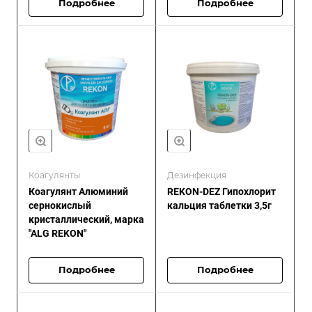
Подробнее
Подробнее
Коагулянты
Дезинфекция
Коагулянт Алюминий
REKON-DEZ Гипохлорит
сернокислый
кальция таблетки 3,5г
кристаллический, марка
"ALG REKON"
Подробнее
Подробнее