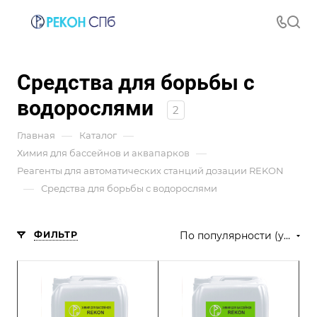
Средства для борьбы с
водорослями
2
—
—
Главная
Каталог
—
Химия для бассейнов и аквапарков
Реагенты для автоматических станций дозации REKON
—
Средства для борьбы с водорослями
ФИЛЬТР
По популярности (убывание)