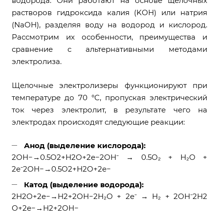
водорода. Они работают на основе щелочных
растворов гидроксида калия (KOH) или натрия
(NaOH), разделяя воду на водород и кислород.
Рассмотрим их особенности, преимущества и
сравнение с альтернативными методами
электролиза.
Щелочные электролизеры функционируют при
температуре до 70 °C, пропуская электрический
ток через электролит, в результате чего на
электродах происходят следующие реакции:
Анод (выделение кислорода):
2OH−→0.5O2+H2O+2e−2OH⁻ → 0.5O₂ + H₂O +
2e⁻2OH−→0.5O2​+H2​O+2e−
Катод (выделение водорода):
2H2O+2e−→H2+2OH−2H₂O + 2e⁻ → H₂ + 2OH⁻2H2​
O+2e−→H2​+2OH−