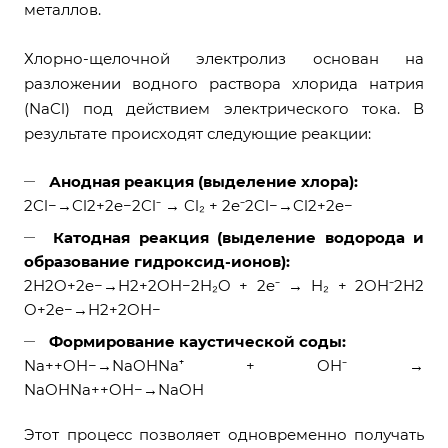
металлов.
Хлорно-щелочной электролиз основан на
разложении водного раствора хлорида натрия
(NaCl) под действием электрического тока. В
результате происходят следующие реакции:
Анодная реакция (выделение хлора):
2Cl−→Cl2+2e−2Cl⁻ → Cl₂ + 2e⁻2Cl−→Cl2​+2e−
Катодная реакция (выделение водорода и
образование гидроксид-ионов):
2H2O+2e−→H2+2OH−2H₂O + 2e⁻ → H₂ + 2OH⁻2H2​
O+2e−→H2​+2OH−
Формирование каустической соды:
Na++OH−→NaOHNa⁺ + OH⁻ →
NaOHNa++OH−→NaOH
Этот процесс позволяет одновременно получать