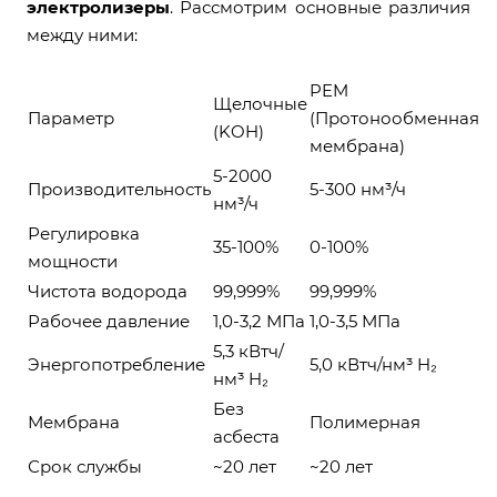
электролизеры
. Рассмотрим основные различия
между ними:
PEM
Щелочные
Параметр
(Протонообменная
(KOH)
мембрана)
5-2000
Производительность
5-300 нм³/ч
нм³/ч
Регулировка
35-100%
0-100%
мощности
Чистота водорода
99,999%
99,999%
Рабочее давление
1,0-3,2 МПа
1,0-3,5 МПа
5,3 кВтч/
Энергопотребление
5,0 кВтч/нм³ H₂
нм³ H₂
Без
Мембрана
Полимерная
асбеста
Срок службы
~20 лет
~20 лет