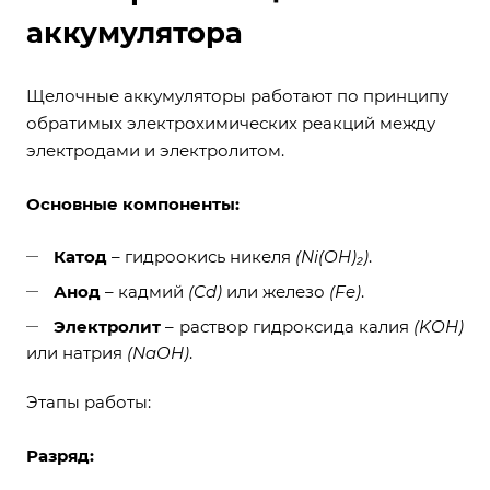
аккумулятора
Щелочные аккумуляторы работают по принципу
обратимых электрохимических реакций между
электродами и электролитом.
Основные компоненты:
Катод
– гидроокись никеля
(Ni(OH)₂)
.
Анод
– кадмий
(Cd)
или железо
(Fe)
.
Электролит
– раствор гидроксида калия
(KOH)
или натрия
(NaOH)
.
Этапы работы:
Разряд: